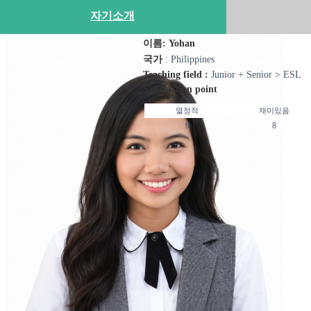
자기소개
이름: Yohan
국가
: Philippines
Teaching field :
Junior + Senior > ESL
Satisfaction point
열정적
재미있음
9
8