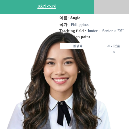
자기소개
이름: Angie
국가
: Philippines
Teaching field :
Junior + Senior > ESL
Satisfaction point
열정적
재미있음
12
8