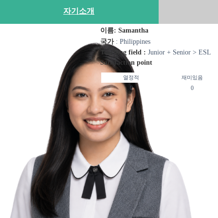
자기소개
이름: Samantha
국가
: Philippines
Teaching field :
Junior + Senior > ESL
Satisfaction point
열정적
재미있음
0
0